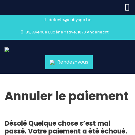
detente@cubyspa.be
83, Avenue Eugène Ysaye, 1070 Anderlecht
Rendez-vous
Annuler le paiement
Désolé Quelque chose s’est mal
passé. Votre paiement a été échoué.